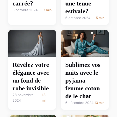
carrée?
une tenue
estivale?
6 octobre 2024
7 min
6 octobre 2024
5 min
Révélez votre
Sublimez vos
élégance avec
nuits avec le
un fond de
pyjama
robe invisible
femme coton
de le chat
28 novembre
13
2024
min
6 décembre 2024
13 min