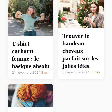
Trouver le
bandeau
T-shirt
cheveux
carhartt
parfait sur les
femme : le
jolies têtes
basique absolu
5 décembre 2024
8 min
21 novembre 2024
3 min