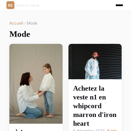
Accueil
› Mode
Mode
Achetez la
veste n1 en
whipcord
marron d'iron
heart
5 décembre 2024
6 min