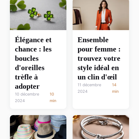
Élégance et
Ensemble
chance : les
pour femme :
boucles
trouvez votre
d'oreilles
style idéal en
trèfle à
un clin d'œil
adopter
11 décembre
14
2024
min
10 décembre
10
2024
min