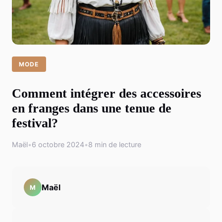
MODE
Comment intégrer des accessoires
en franges dans une tenue de
festival?
Maël
•
6 octobre 2024
•
8 min de lecture
Maël
M