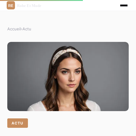
Accueil
›
Actu
ACTU