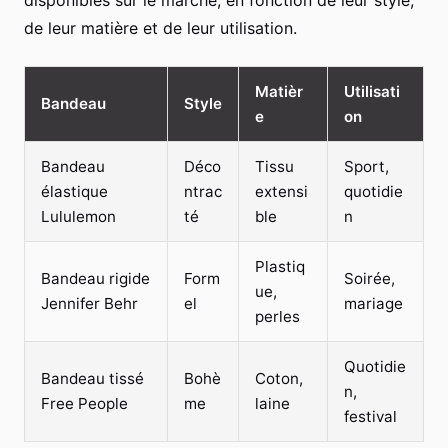
disponibles sur le marché, en fonction de leur style,
de leur matière et de leur utilisation.
Matièr
Utilisati
Bandeau
Style
e
on
Bandeau
Déco
Tissu
Sport,
élastique
ntrac
extensi
quotidie
Lululemon
té
ble
n
Plastiq
Bandeau rigide
Form
Soirée,
ue,
Jennifer Behr
el
mariage
perles
Quotidie
Bandeau tissé
Bohè
Coton,
n,
Free People
me
laine
festival