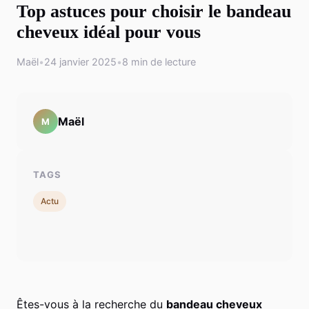
Top astuces pour choisir le bandeau
cheveux idéal pour vous
Maël
•
24 janvier 2025
•
8 min de lecture
Maël
M
TAGS
Actu
Êtes-vous à la recherche du
bandeau cheveux