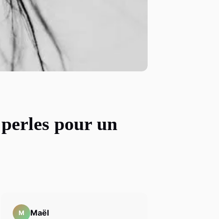
 perles pour un
Maël
M