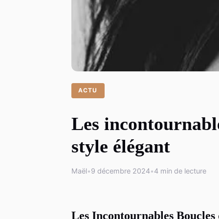
ACTU
Les incontournable
style élégant
Maël
•
9 décembre 2024
•
4 min de lecture
Les Incontournables Boucles 