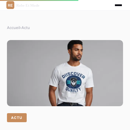
Accueil
›
Actu
ACTU