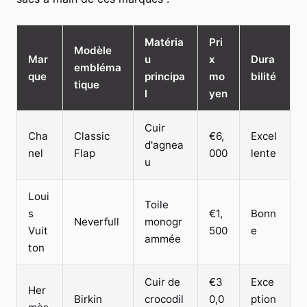
Matéria
Pri
Modèle
Mar
u
x
Dura
embléma
que
principa
mo
bilité
tique
l
yen
Cuir
Cha
Classic
€6,
Excel
d'agnea
nel
Flap
000
lente
u
Loui
Toile
s
€1,
Bonn
Neverfull
monogr
Vuit
500
e
ammée
ton
Cuir de
€3
Exce
Her
Birkin
crocodil
0,0
ption