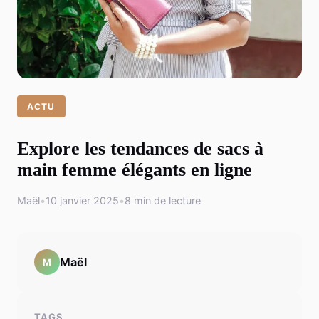
ACTU
Explore les tendances de sacs à
main femme élégants en ligne
Maël
•
10 janvier 2025
•
8 min de lecture
Maël
M
TAGS